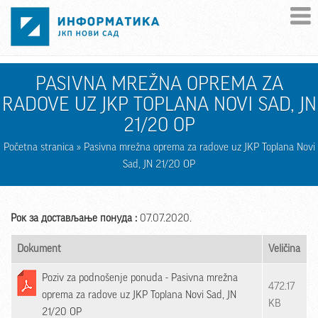
Skip to main content
PASIVNA MREŽNA OPREMA ZA
RADOVE UZ JKP TOPLANA NOVI SAD, JN
21/20 OP
Početna stranica
» Pasivna mrežna oprema za radove uz JKP Toplana Novi
Sad, JN 21/20 OP
Рок за достављање понуда :
07.07.2020.
Dokument
Veličina
Poziv za podnošenje ponuda - Pasivna mrežna
472.17
oprema za radove uz JKP Toplana Novi Sad, JN
KB
21/20 OP