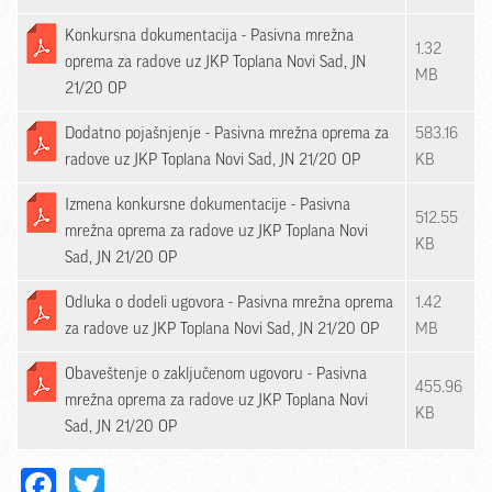
Konkursna dokumentacija - Pasivna mrežna
1.32
oprema za radove uz JKP Toplana Novi Sad, JN
MB
21/20 OP
Dodatno pojašnjenje - Pasivna mrežna oprema za
583.16
radove uz JKP Toplana Novi Sad, JN 21/20 OP
KB
Izmena konkursne dokumentacije - Pasivna
512.55
mrežna oprema za radove uz JKP Toplana Novi
KB
Sad, JN 21/20 OP
Odluka o dodeli ugovora - Pasivna mrežna oprema
1.42
za radove uz JKP Toplana Novi Sad, JN 21/20 OP
MB
Obaveštenje o zaključenom ugovoru - Pasivna
455.96
mrežna oprema za radove uz JKP Toplana Novi
KB
Sad, JN 21/20 OP
Facebook
Twitter