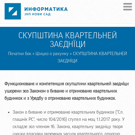
Skip to main content
СКУПШТИНА КВАРТЕЛЬНЕЙ
ЗАЄДНЇЦИ
Початни бок
»
Шицко о рахунку
» СКУПШТИНА КВАРТЕЛЬНЕЙ
ЗАЄДНЇЦИ
Функционованє и компетенция скупштини квартельней заєднїци
ушорени зоз Законом о биваню и отримованю квартельних
будинкох и з Уредбу о отримованю квартельних будинкох.
Закон о биваню и отримованю квартельних будинкох ("Сл.
глашнїк РС", число 104/2016) ступел на моц 1.1.2017. року. У
складзе зоз членом 16. Закона, квартельну заєднїцу творя
шицки власнїки окремних часцох квартельного, односно