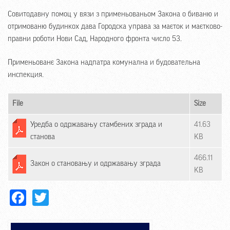
Совитодавну помоц у вязи з применьованьом Закона о биваню и
отримованю будинкох дава Городска управа за маєток и маєтково-
правни роботи Нови Сад, Народного фронта число 53.
Применьованє Закона надпатра комунална и будовательна
инспекция.
File
Size
Уредба о одржавању стамбених зграда и
41.63
станова
KB
466.11
Закон о становању и одржавању зграда
KB
Facebook
Twitter