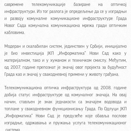
савремене телекомуникације базиране на оптичкој
инфраструктури. Из тог разлога је опредељење да се у изградњи
и развоју комуналне комуникационе инфраструктуре Града
Новог Сада комунална комуникациона мрежа гради оптичким
кабловима.
Модеран и скалабилан систем, јединствен у Србији, иницијално
је био инвестиција ЈКП „Информатика“ Нови Сад како у
материјалном, тако и у хуманом и техничком смислу. Међутим,
од 2007. године препознат је значај овог пројекта за будућност
Града као и значај у свакодневној примени у животу грађана.
Телекомуникациона оптичка инфраструктура од 2008. године
добија статус инфраструктуре од комуналног значаја. На овај
начин, стављен је знак једнакости са значајем водовода и
топлане у свакодневном функционисању Града. По Одлуци ЈКП
„Информатика“ Нови Сад је предузеће које обавља послове
изградње, одржавања и пружања услуга телекомуникационог
система.