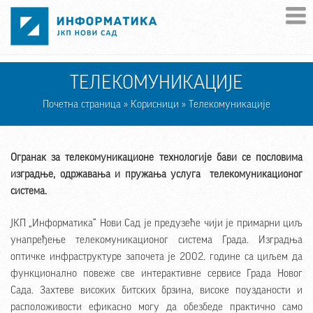
Skip to main content
ТЕЛЕКОМУНИКАЦИЈЕ
Почетна страница
»
Корисници
» Телекомуникације
Огранак за телекомуникационе технологије бави се пословима
изградње, одржавања и пружања услуга телекомуникационог
система.
ЈКП „Информатика“ Нови Сад је предузеће чији је примарни циљ
унапређење телекомуникационог система Града. Изградња
оптичке инфраструктуре започета је 2002. године са циљем да
функционално повеже све интерактивне сервисе Града Новог
Сада. Захтеве високих битских брзина, високе поузданости и
расположивости ефикасно могу да обезбеде практично само