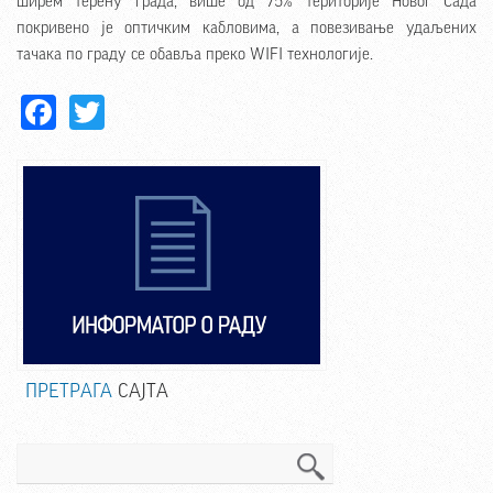
ширем терену града, више од 75% територије Новог Сада
покривено је оптичким кабловима, а повезивање удаљених
тачака по граду се обавља преко WIFI технологије.
Facebook
Twitter
ПРЕТРАГА
САЈТА
Претрага