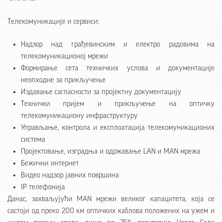
Телекомуникације и сервиси:
Надзор над грађевинским и електро радовима на
телекомуникационој мрежи
Формирање сета техничких услова и документације
неопходне за прикључење
Издавање сагласности за пројектну документацију
Технички пријем и прикључење на оптичку
телекомуникациону инфраструктуру
Управљање, контрола и експлоатација телекомуникационих
система
Пројектовање, изградња и одржавање LAN и MAN мрежа
Бежични интернет
Видео надзор јавних површина
IP телефонија
Данас, захваљујући MAN мрежи великог капацитета, која се
састоји од преко 200 км оптичких каблова положених на ужем и