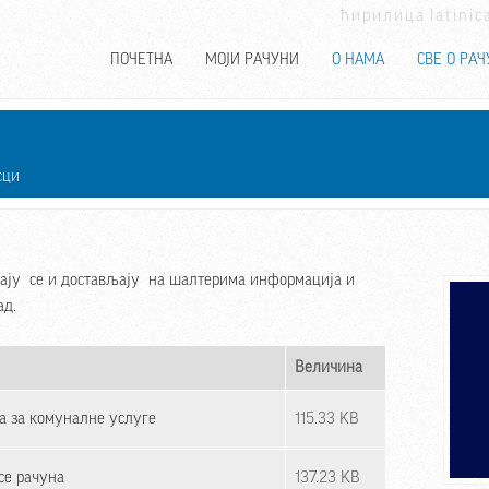
ћирилица
latinic
ПОЧЕТНА
МОЈИ РАЧУНИ
О НАМА
СВЕ О РАЧ
сци
мају се и достављају на шалтерима информација и
ад.
Величина
а за комуналне услуге
115.33 KB
се рачуна
137.23 KB