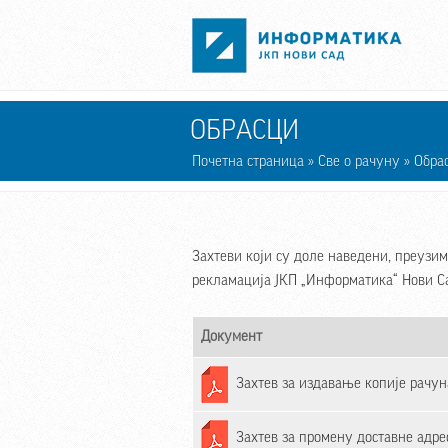
Skip to main content
ОБРАСЦИ
Почетна страница
»
Све о рачуну
» Обра
Захтеви који су доле наведени, преузи
рекламација ЈКП „Информатика“ Нови С
Документ
Захтев за издавање копије рачун
Захтев за промену доставне адре