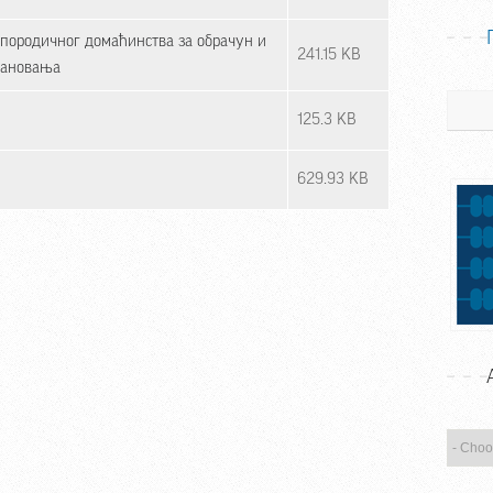
 породичног домаћинства за обрачун и
241.15 KB
тановања
Претра
125.3 KB
629.93 KB