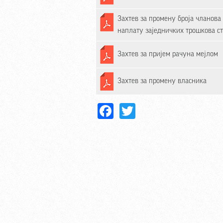
Захтев за промену броја чланова
наплату заједничких трошкова с
Захтев за пријем рачуна мејлом
Захтев за промену власника
Facebook
Twitter