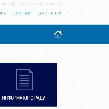
a
english
magyar
руски
slovenský
УНУ
КОРИСНИЦИ
ЈАВНЕ НАБАВКЕ