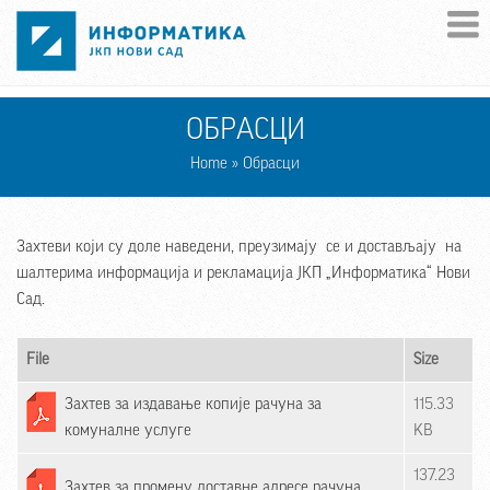
Skip to main content
ОБРАСЦИ
Home
» Обрасци
Захтеви који су доле наведени, преузимају се и достављају на
шалтерима информација и рекламација ЈКП „Информатика“ Нови
Сад.
File
Size
Захтев за издавање копије рачуна за
115.33
комуналне услуге
KB
137.23
Захтев за промену доставне адресе рачуна