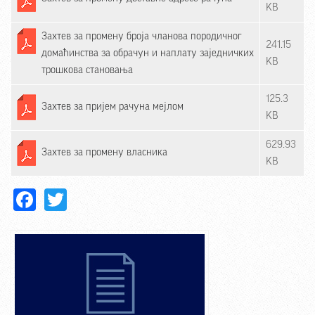
KB
Захтев за промену броја чланова породичног
241.15
домаћинства за обрачун и наплату заједничких
KB
трошкова становања
125.3
Захтев за пријем рачуна мејлом
KB
629.93
Захтев за промену власника
KB
Facebook
Twitter