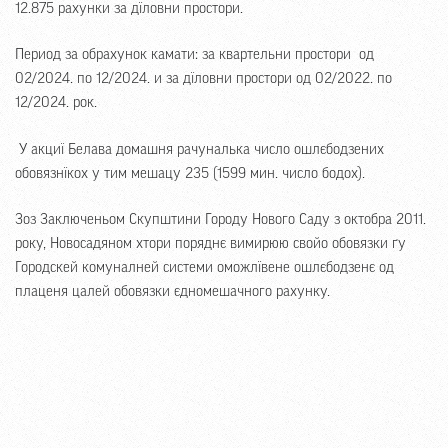
12.875 рахунки за дїловни простори.
Период за обрахунок камати: за квартельни простори од
02/2024. по 12/2024. и за дїловни простори од 02/2022. по
12/2024. рок.
У акциї Белава домашня рачуналька число ошлєбодзених
обовязнїкох у тим мешацу 235 (1599 мин. число бодох).
Зоз Заключеньом Скупштини Городу Нового Саду з октобра 2011.
року, Новосадяном хтори поряднє вимирюю свойо обовязки ґу
Городскей комуналней системи оможлївене ошлєбодзенє од
плаценя цалей обовязки єдномешачного рахунку.