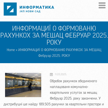
Skip to main content
ИНФОРМАЦИЇ О ФОРМОВАНЮ
РАХУНКОХ ЗА МЕШАЦ ФЕБРУАР 2025.
РОКУ
Home
» ИНФОРМАЦИЇ О ФОРМОВАНЮ РАХУНКОХ ЗА МЕШАЦ
Фебруар 2025. РОКУ
11.03.2025.
Обробок рахункох обєдинєного
наплацованя комунално-
квартельних услугох за мешац
Фебруар 2025. року закончени. У
дистрибуциї ше найду 189.505 рахунки за квартельни простори и