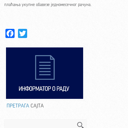
плаћања укупне обавезе једномесечног рачуна.
Facebook
Twitter
ПРЕТРАГА
САЈТА
Претрага