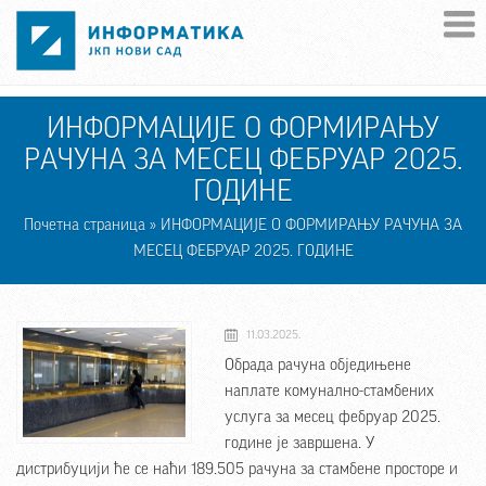
Skip to main content
ИНФОРМАЦИЈЕ О ФОРМИРАЊУ
РАЧУНА ЗА МЕСЕЦ ФЕБРУАР 2025.
ГОДИНЕ
Почетна страница
» ИНФОРМАЦИЈЕ О ФОРМИРАЊУ РАЧУНА ЗА
МЕСЕЦ ФЕБРУАР 2025. ГОДИНЕ
11.03.2025.
Обрада рачуна обједињене
наплате комунално-стамбених
услуга за месец фебруар 2025.
године је завршена. У
дистрибуцији ће се наћи 189.505 рачуна за стамбене просторе и