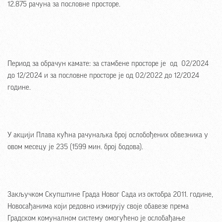
12.875 рачуна за пословне просторе.
Период за обрачун камате: за стамбене просторе је од 02/2024
до 12/2024 и за пословне просторе је од 02/2022 до 12/2024
године.
У акцији Плава кућна рачунаљка број ослобођених обвезника у
овом месецу је 235 (1599 мин. број бодова).
Закључком Скупштине Града Новог Сада из октобра 2011. године,
Новосађанима који редовно измирују своје обавезе према
Градском комуналном систему омогућено је ослобађање