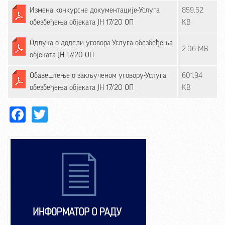
Измена конкурсне документације-Услуга
859.52
обезбеђења објеката ЈН 17/20 ОП
KB
Одлука о додели уговора-Услуга обезбеђења
2.06 MB
објеката ЈН 17/20 ОП
Обавештење о закљученом уговору-Услуга
601.94
обезбеђења објеката ЈН 17/20 ОП
KB
Facebook
Twitter