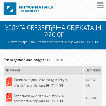
Skip to main content
УСЛУГА ОБЕЗБЕЂЕЊА ОБЈЕКАТА ЈН
17/20 ОП
Почетна страница
» Услуга обезбеђења објеката ЈН 17/20 ОП
Рок за достављање понуда :
19.06.2020.
Документ
Величина
Позив за подношење понуда-Услуга
473.97
обезбеђења објеката ЈН 17/20 ОП
KB
Конкурсна документација-Услуга
1.34 MB
обезбеђења објеката ЈН 17/20 ОП